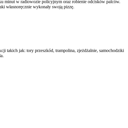
ilku minut w radiowozie policyjnym oraz robienie odcisków palców.
laki własnoręcznie wykonały swoją pizzę.
ji takich jak: tory przeszkód, trampolina, zjeżdżalnie, samochodziki
la.