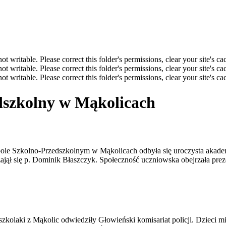
not writable. Please correct this folder's permissions, clear your site's ca
not writable. Please correct this folder's permissions, clear your site's ca
not writable. Please correct this folder's permissions, clear your site's ca
dszkolny w Mąkolicach
ole Szkolno-Przedszkolnym w Mąkolicach odbyła się uroczysta akadem
ł się p. Dominik Błaszczyk. Społeczność uczniowska obejrzała preze
kolaki z Mąkolic odwiedziły Głowieński komisariat policji. Dzieci miał