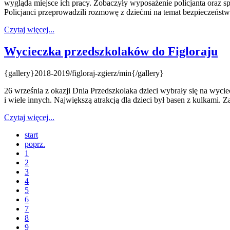
wygląda miejsce ich pracy. Zobaczyły wyposażenie policjanta oraz s
Policjanci przeprowadzili rozmowę z dziećmi na temat bezpieczeństwa
Czytaj więcej...
Wycieczka przedszkolaków do Figloraju
{gallery}2018-2019/figloraj-zgierz/min{/gallery}
26 września z okazji Dnia Przedszkolaka dzieci wybrały się na wyciec
i wiele innych. Największą atrakcją dla dzieci był basen z kulkami.
Czytaj więcej...
start
poprz.
1
2
3
4
5
6
7
8
9