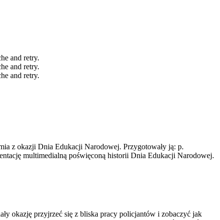
che and retry.
che and retry.
che and retry.
ia z okazji Dnia Edukacji Narodowej. Przygotowały ją: p.
ntację multimedialną poświęconą historii Dnia Edukacji Narodowej.
y okazję przyjrzeć się z bliska pracy policjantów i zobaczyć jak