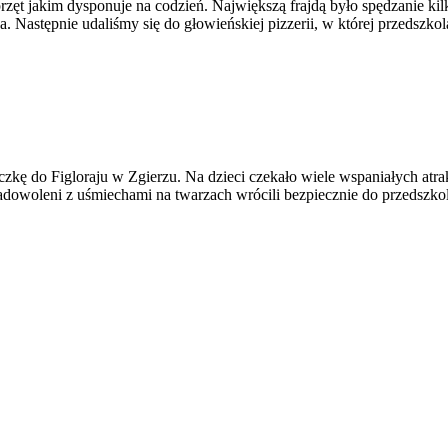
przęt jakim dysponuje na codzień. Największą frajdą było spędzanie k
. Następnie udaliśmy się do głowieńskiej pizzerii, w której przedszko
zkę do Figloraju w Zgierzu. Na dzieci czekało wiele wspaniałych atrakc
 Zadowoleni z uśmiechami na twarzach wrócili bezpiecznie do przedszko