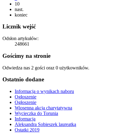
10
nast.
koniec
Licznik wejść
Odsłon artykułów:
248661
Gościmy na stronie
Odwiedza nas 2 gości oraz 0 użytkowników.
Ostatnio dodane
Informacja o wynikach naboru
Ogłoszenie
Ogłoszenie
Wiosenna akcja charytatywna
Wycieczka do Torunia
Informacja
Aleksandra Sobieszek laureatką
Ostatki 2019