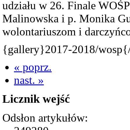
udziału w 26. Finale WOŚP 
Malinowska i p. Monika G
wolontariuszom i darczy
{gallery}2017-2018/wosp{/
« poprz.
nast. »
Licznik wejść
Odsłon artykułów: